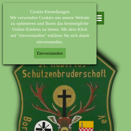
St. Hubertus- 
Cookie-Einstellungen
Schützenbruderschaft 
Wir verwenden Cookies um unsere Website
Bornheim u. Botzdorf 1925 
zu optimieren und Ihnen das bestmögliche
e.V.
Online-Erlebnis zu bieten. Mit dem Klick
auf "
einverstanden"
erklären Sie sich damit
einverstanden.
Einverstanden